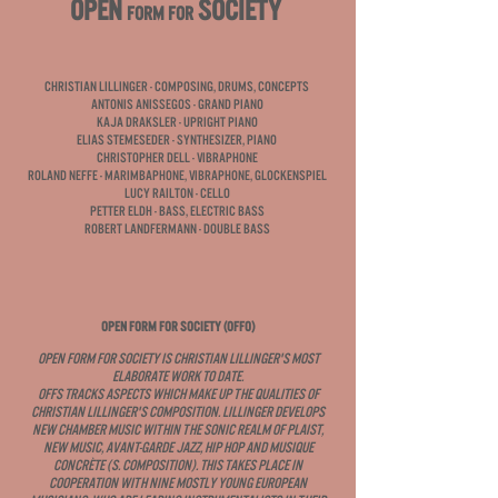
Open
society
form for
Christian Lillinger - Composing, Drums, Concepts
Antonis Anissegos - Grand Piano
Kaja Draksler - Upright Piano
Elias Stemeseder - Synthesizer, Piano
Christopher Dell - Vibraphone
Roland Neffe - Marimbaphone, Vibraphone, Glockenspiel
Lucy Railton - Cello
Petter Eldh - Bass, Electric Bass
Robert Landfermann - Double Bass
OPEN FORM FOR SOCIETY (OFFO)
Open Form For Society is Christian Lillinger's most
elaborate work to date.
OFFS tracks aspects which make up the qualities of
Christian Lillinger's composition. Lillinger develops
new chamber music within the sonic realm of PLAIST,
new music, avant-garde jazz, hip hop and musique
concrète (s. Composition). This takes place in
cooperation with nine mostly young European