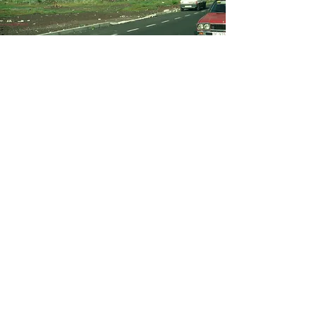
IMPRESSUM
Angaben gemäß § 5 TMG, Verantwortlich für den Inhalt nach § 55 Abs. 2
RStV:
Christian Lillinger,
Berlin, Deutschland
Haftungsausschluss
Urheberrecht: Die durch die Seitenbetreiber erstellten Inhalte und
Werke auf diesen Seiten unterliegen dem deutschen Urheberrecht. Die
Vervielfältigung, Bearbeitung, Verbreitung und jede Art der Verwertung
außerhalb der Grenzen des Urheberrechtes bedürfen der schriftlichen
Zustimmung des jeweiligen Autors bzw. Erstellers. Downloads und
Kopien dieser Seite sind nur für den privaten, nicht kommerziellen
Gebrauch gestattet. Soweit die Inhalte auf dieser Seite nicht vom
Betreiber erstellt wurden, werden die Urheberrechte Dritter beachtet.
Insbesondere werden Inhalte Dritter als solche gekennzeichnet. Sollten
Sie trotzdem auf eine Urheberrechtsverletzung aufmerksam werden,
bitten wir um einen entsprechenden Hinweis. Bei Bekanntwerden von
Rechtsverletzungen werden wir derartige Inhalte umgehend entfernen.
Haftung für Inhalte: Die Inhalte unserer Seiten wurden mit größter
Sorgfalt erstellt. Für die Richtigkeit, Vollständigkeit und Aktualität der
Inhalte können wir jedoch keine Gewähr übernehmen. Als
Diensteanbieter sind wir gemäß § 7 Abs.1 TMG für eigene Inhalte auf
diesen Seiten nach den allgemeinen Gesetzen verantwortlich. Nach § 8 bis
10 TMG sind wir als Diensteanbieter jedoch nicht verpflichtet,
übermittelte oder gespeicherte fremde Informationen zu überwachen