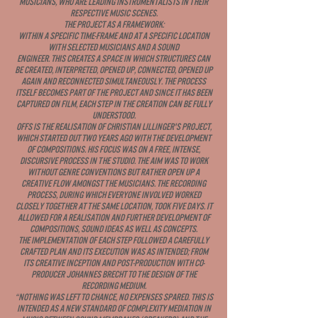
musicians, who are leading instrumentalists in their
respective music scenes.
The project as a framework:
Within a specific time-frame and at a specific location
with selected musicians and a sound
engineer. This creates a space in which structures can
be created, interpreted, opened up, connected, opened up
again and reconnected simultaneously. The process
itself becomes part of the project and since it has been
captured on film, each step in the creation can be fully
understood.
OFFS is the realisation of Christian Lillinger's project,
which started out two years ago with the development
of compositions. His focus was on a free, intense,
discursive process in the studio. The aim was to work
without genre conventions but rather open up a
creative flow amongst the musicians. The recording
process, during which everyone involved worked
closely together at the same location, took five days. It
allowed for a realisation and further development of
compositions, sound ideas as well as concepts.
The implementation of each step followed a carefully
crafted plan and its execution was as intended; from
its creative inception and post-production with co-
producer Johannes Brecht to the design of the
recording medium.
“Nothing was left to chance, no expenses spared. This is
intended as a new standard of complexity mediation in